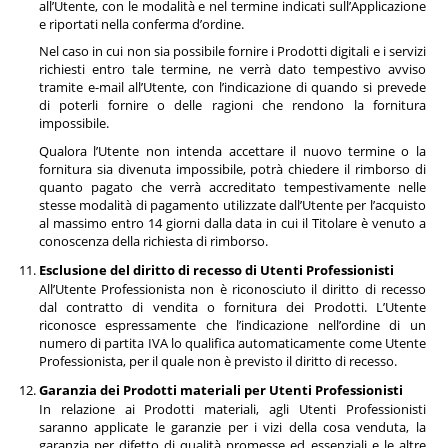
all’Utente, con le modalità e nel termine indicati sull’Applicazione
e riportati nella conferma d’ordine.
Nel caso in cui non sia possibile fornire i Prodotti digitali e i servizi
richiesti entro tale termine, ne verrà dato tempestivo avviso
tramite e-mail all’Utente, con l’indicazione di quando si prevede
di poterli fornire o delle ragioni che rendono la fornitura
impossibile.
Qualora l’Utente non intenda accettare il nuovo termine o la
fornitura sia divenuta impossibile, potrà chiedere il rimborso di
quanto pagato che verrà accreditato tempestivamente nelle
stesse modalità di pagamento utilizzate dall’Utente per l’acquisto
al massimo entro 14 giorni dalla data in cui il Titolare è venuto a
conoscenza della richiesta di rimborso.
Esclusione del diritto di recesso di Utenti Professionisti
All’Utente Professionista non è riconosciuto il diritto di recesso
dal contratto di vendita o fornitura dei Prodotti. L’Utente
riconosce espressamente che l’indicazione nell’ordine di un
numero di partita IVA lo qualifica automaticamente come Utente
Professionista, per il quale non è previsto il diritto di recesso.
Garanzia dei Prodotti materiali per Utenti Professionisti
In relazione ai Prodotti materiali, agli Utenti Professionisti
saranno applicate le garanzie per i vizi della cosa venduta, la
garanzia per difetto di qualità promesse ed essenziali e le altre