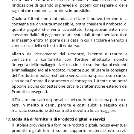
l’indicazione di quando si prevede di poterli consegnare o delle
ragioni che rendono la fornitura impossibile.
Qualora l’Utente non intenda accettare il nuovo termine o la
consegna sia divenuta impossibile, potrà chiedere il rimborso di
quanto pagato che verrà accreditato tempestivamente nelle
stesse modalità di pagamento utilizzate dall’Utente per l’acquisto
al massimo entro 14 giorni dalla data in cui il Titolare è venuto a
conoscenza della richiesta di rimborso.
All’atto del ricevimento del Prodotto, l’Utente è tenuto a
verificarne la conformità con l’ordine effettuato nonché
l’integrità dell’imballaggio. Nel caso in cui risultino danni evidenti
all’imballaggio e/o al Prodotto, l’Utente può rifiutare la consegna
del Prodotto e potrà restituirlo senza alcuna spesa a suo carico.
Una volta firmato il documento di consegna, l’Utente non potrà
opporre alcuna contestazione circa le caratteristiche esteriori dei
Prodotti consegnati.
Il Titolare non sarà responsabile nei confronti di alcuna parte o di
terzi in merito a danni, perdite e costi subiti a seguito della
mancata esecuzione del contratto dovuta a forza maggiore.
Modalità di fornitura di Prodotti digitali e servizi
Il Titolare provvederà a fornire i Prodotti digitali, inclusi eventuali
prodotti digitali forniti su un supporto materiale e/o servizi