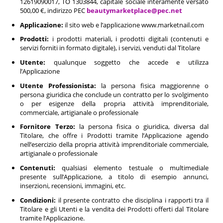
12619090017, TO 1303844, capitale sociale interamente versato
500,00 €, indirizzo PEC
beautymarketplace@pec.net
Applicazione:
il sito web e l’applicazione www.marketnail.com
Prodotti:
i prodotti materiali, i prodotti digitali (contenuti e
servizi forniti in formato digitale), i servizi, venduti dal Titolare
Utente:
qualunque soggetto che accede e utilizza
l’Applicazione
Utente Professionista:
la persona fisica maggiorenne o
persona giuridica che conclude un contratto per lo svolgimento
o per esigenze della propria attività imprenditoriale,
commerciale, artigianale o professionale
Fornitore Terzo:
la persona fisica o giuridica, diversa dal
Titolare, che offre i Prodotti tramite l’Applicazione agendo
nell’esercizio della propria attività imprenditoriale commerciale,
artigianale o professionale
Contenuti:
qualsiasi elemento testuale o multimediale
presente sull’Applicazione, a titolo di esempio annunci,
inserzioni, recensioni, immagini, etc.
Condizioni:
il presente contratto che disciplina i rapporti tra il
Titolare e gli Utenti e la vendita dei Prodotti offerti dal Titolare
tramite l’Applicazione.