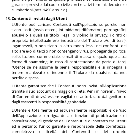
garanzie previste dal codice civile con i relativi termini, decadenze
e limitazioni (artt. 1490 e ss. c.c.).
Contenuti inviati dagli Utenti
L’Utente può caricare Contenuti sull’Applicazione, purché non
siano illeciti (ossia osceni, intimidatori, diffamatori, pornografici,
abusivi o a qualsiasi titolo illegali o violino la privacy, i diritti di
proprietà intellettuale e/o industriale del Titolare e/o di terzi),
ingannevoli, o non siano in altro modo lesivi nei confronti del
Titolare e/o di terzi o non contengano virus, propaganda politica,
sollecitazione commerciale, e-mail di massa o qualunque altra
forma di spamming. In caso di contestazione da parte di terzi,
l’Utente se ne assume la piena responsabilità e si impegna a
tenere manlevato e indenne il Titolare da qualsiasi danno,
perdita o spesa.
L’Utente garantisce che i Contenuti sono inviati all’Applicazione
tramite il suo account da maggiori di età. Per i minorenni, l’invio
di Contenuti dovrà essere vagliato e autorizzato dai genitori o
dagli esercenti la responsabilità genitoriale.
L’Utente è totalmente ed esclusivamente responsabile dell’uso
dell’Applicazione con riguardo alle funzioni di pubblicazione, di
consultazione, di gestione dei Contenuti e di contatto tra Utenti
ed è pertanto l’unico garante e responsabile della correttezza,
completezza e liceità dei Contenuti e del proprio