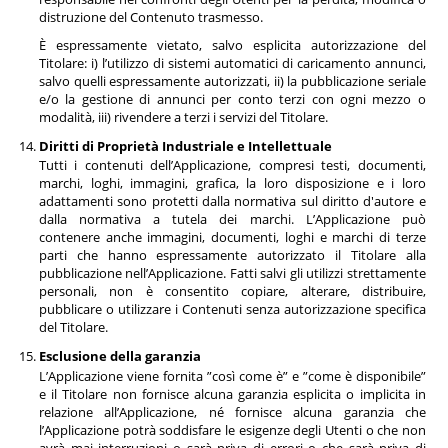
distruzione del Contenuto trasmesso.
È espressamente vietato, salvo esplicita autorizzazione del
Titolare: i) l’utilizzo di sistemi automatici di caricamento annunci,
salvo quelli espressamente autorizzati, ii) la pubblicazione seriale
e/o la gestione di annunci per conto terzi con ogni mezzo o
modalità, iii) rivendere a terzi i servizi del Titolare.
Diritti di Proprietà Industriale e Intellettuale
Tutti i contenuti dell’Applicazione, compresi testi, documenti,
marchi, loghi, immagini, grafica, la loro disposizione e i loro
adattamenti sono protetti dalla normativa sul diritto d'autore e
dalla normativa a tutela dei marchi. L’Applicazione può
contenere anche immagini, documenti, loghi e marchi di terze
parti che hanno espressamente autorizzato il Titolare alla
pubblicazione nell’Applicazione. Fatti salvi gli utilizzi strettamente
personali, non è consentito copiare, alterare, distribuire,
pubblicare o utilizzare i Contenuti senza autorizzazione specifica
del Titolare.
Esclusione della garanzia
L’Applicazione viene fornita ”così come è” e ”come è disponibile”
e il Titolare non fornisce alcuna garanzia esplicita o implicita in
relazione all’Applicazione, né fornisce alcuna garanzia che
l’Applicazione potrà soddisfare le esigenze degli Utenti o che non
avrà mai interruzioni o sarà priva di errori o che sarà priva di