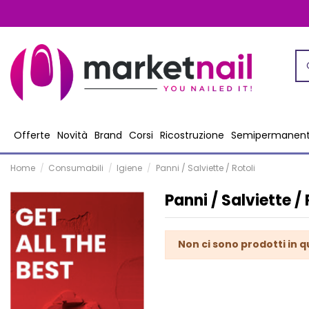
Offerte
Novità
Brand
Corsi
Ricostruzione
Semipermanen
Home
Consumabili
Igiene
Panni / Salviette / Rotoli
Panni / Salviette / 
Non ci sono prodotti in 